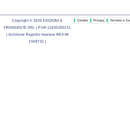
Cookie Policy
Privacy Policy
Termini e Co
Copyright © 2026 EDIZIONI IL
FRANGENTE SRL | P.IVA 11935200151
| Iscrizione Registro imprese REA MI
1508732 |