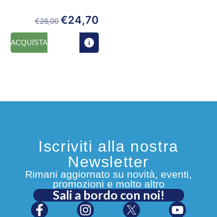
€
24,70
€
26,00
ACQUISTA
Iscriviti alla nostra
Newsletter
Rimani aggiornato su novità, eventi,
promozioni e molto altro
Sali a bordo con noi!