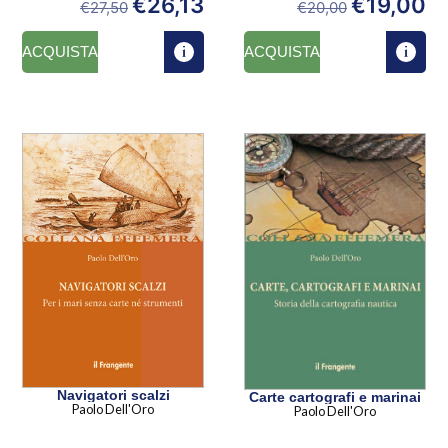
€
26,13
€
19,00
€
27,50
€
20,00
ACQUISTA
ACQUISTA
Navigatori scalzi
Carte cartografi e marinai
Paolo Dell'Oro
Paolo Dell'Oro