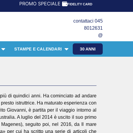
ROMO SPECIALE LIBRI PER I 30 ANNI DEL FRANGENTE! *** 
FIDELITY CARD
contattaci 045
8012631
@
STAMPE E CALENDARI
30 ANNI
 più di quindici anni. Ha cominciato ad andare
 presto istruttrice. Ha maturato esperienza con
to Giovanni, è partita per il viaggio intorno al
stralia. A luglio del 2014 è uscito il suo primo
Magenes), seguito poi, nel 2016, da Il mare
» per cui ha scritto una serie di articoli che