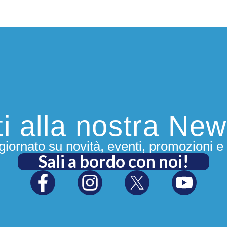
iti alla nostra New
iornato su novità, eventi, promozioni e 
Sali a bordo con noi!