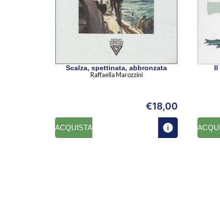
Scalza, spettinata, abbronzata
I
Raffaella Marozzini
€
18,00
ACQUISTA
ACQU