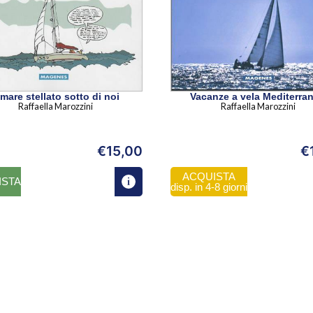
l mare stellato sotto di noi
Vacanze a vela Mediterra
Raffaella Marozzini
Raffaella Marozzini
€
15,00
€
ACQUISTA
ISTA
disp. in 4-8 giorni