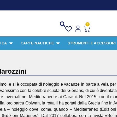
P
0
ICA
CARTE NAUTICHE
STRUMENTI E ACCESSORI
Marozzini
imo, e si è occupata di noleggio e vacanze in barca a vela per
ovanissima con la celebre scuola dei Glénans, di cui è diventata
 e invernali nel Mediterraneo e ai Caraibi. Nel 2015, con il mari
 loro barca Obiwan, la rotta li ha portati dalla Grecia fino in Au
ela – noleggio dove, come, quando – Mediterraneo (Edizioni 
oi (Edizioni Magenes). Dal 2017 collabora con la rivista «Bolina