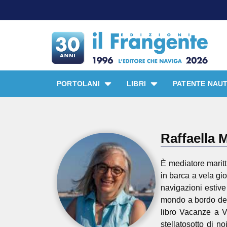
PORTOLANI
LIBRI
PATENTE NAUT
Raffaella 
È mediatore maritt
in barca a vela gi
navigazioni estive
mondo a bordo della
libro Vacanze a V
stellatosotto di n