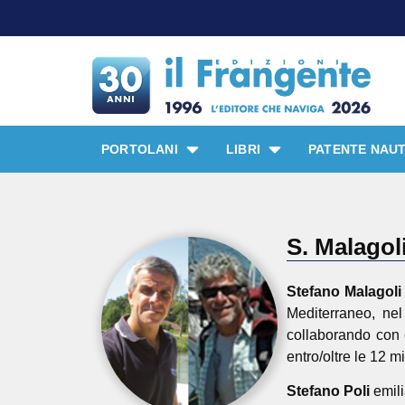
PORTOLANI
LIBRI
PATENTE NAUT
S. Malagoli
Stefano Malagoli
Mediterraneo, nel
collaborando con e
entro/oltre le 12 
Stefano Poli
emili