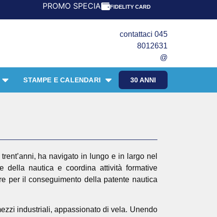
PROMO SPECIALE LIBRI PER I 30 ANNI DEL FRANGENTE! *
FIDELITY CARD
contattaci 045
8012631
@
STAMPE E CALENDARI
30 ANNI
trent’anni, ha navigato in lungo e in largo nel
 della nautica e coordina attività formative
ore per il conseguimento della patente nautica
mezzi industriali, appassionato di vela. Unendo