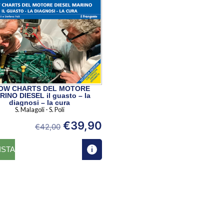
OW CHARTS DEL MOTORE
INO DIESEL il guasto – la
diagnosi – la cura
S. Malagoli - S. Poli
€
39,90
€
42,00
ISTA