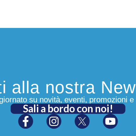
iti alla nostra New
iornato su novità, eventi, promozioni e 
Sali a bordo con noi!