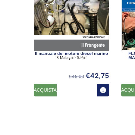
Il manuale del motore diesel marino
FL
S. Malagoli - S. Poli
MAR
€
42,75
€
45,00
ACQUISTA
ACQU