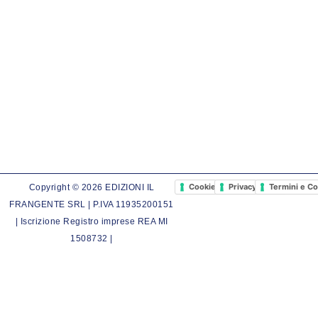
Cookie Policy
Privacy Policy
Termini e Co
Copyright © 2026 EDIZIONI IL
FRANGENTE SRL | P.IVA 11935200151
| Iscrizione Registro imprese REA MI
1508732 |