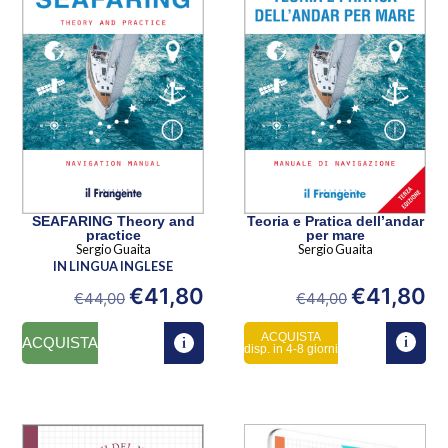
SEAFARING Theory and
Teoria e Pratica dell’andar
practice
per mare
Sergio Guaita
Sergio Guaita
IN LINGUA INGLESE
€
41,80
€
41,80
€
44,00
€
44,00
ACQUISTA
ACQUISTA
disp. in 4-8 giorni