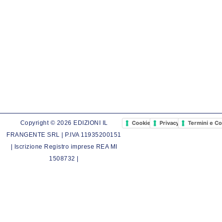
Cookie Policy
Privacy Policy
Termini e Co
Copyright © 2026 EDIZIONI IL
FRANGENTE SRL | P.IVA 11935200151
| Iscrizione Registro imprese REA MI
1508732 |