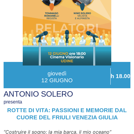
giovedì
h 18.00
12 GIUGNO
ANTONIO SOLERO
presenta
ROTTE DI VITA: PASSIONI E MEMORIE DAL
CUORE DEL FRIULI VENEZIA GIULIA
“Costruire il sogno: la mia barca, il mio oceano”