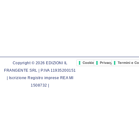
Cookie Policy
Privacy Policy
Termini e Co
Copyright © 2026 EDIZIONI IL
FRANGENTE SRL | P.IVA 11935200151
| Iscrizione Registro imprese REA MI
1508732 |