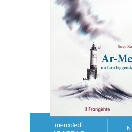
mercoledì
h