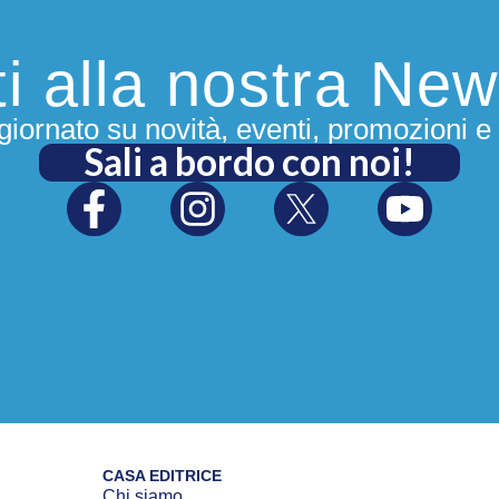
iti alla nostra New
iornato su novità, eventi, promozioni e 
Sali a bordo con noi!
CASA EDITRICE
Chi siamo