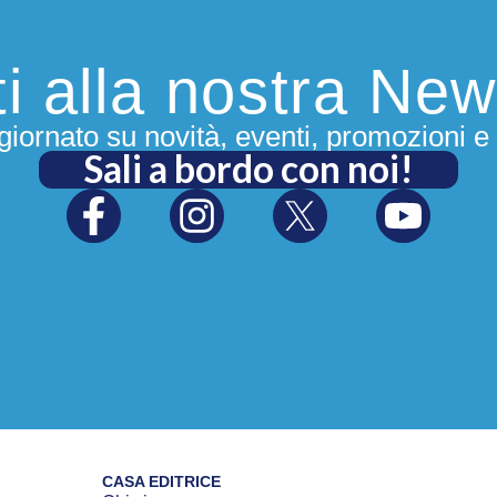
iti alla nostra New
iornato su novità, eventi, promozioni e 
Sali a bordo con noi!
CASA EDITRICE