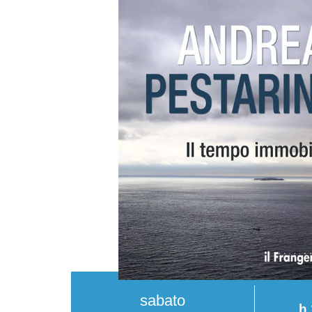
sabato
h