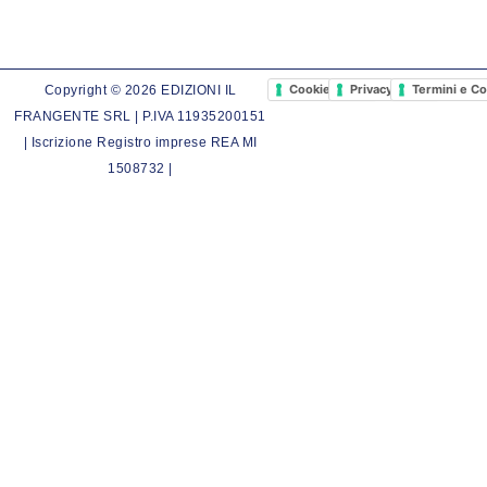
Cookie Policy
Privacy Policy
Termini e Co
Copyright © 2026 EDIZIONI IL
FRANGENTE SRL | P.IVA 11935200151
| Iscrizione Registro imprese REA MI
1508732 |