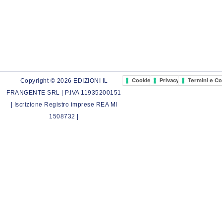
Cookie Policy
Privacy Policy
Termini e Co
Copyright © 2026 EDIZIONI IL
FRANGENTE SRL | P.IVA 11935200151
| Iscrizione Registro imprese REA MI
1508732 |