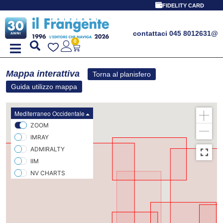
FIDELITY CARD
contattaci 045 8012631
@
0
Mappa interattiva
Torna al planisfero
Guida utilizzo mappa
Mediterraneo Occidentale
ZOOM
IMRAY
ADMIRALTY
IIM
NV CHARTS