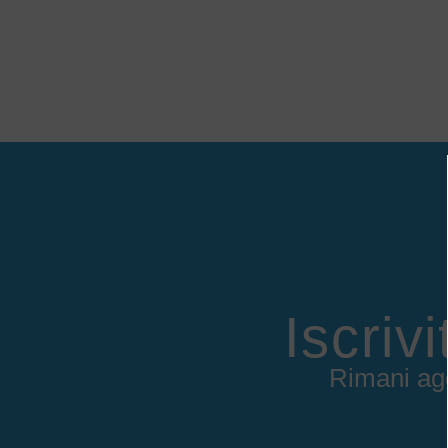
Iscriv
Rimani agg