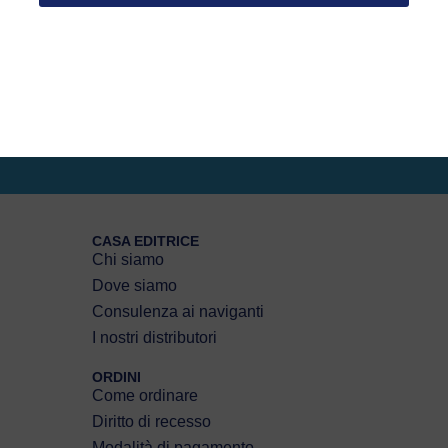
CASA EDITRICE
Chi siamo
Dove siamo
Consulenza ai naviganti
I nostri distributori
ORDINI
Come ordinare
Diritto di recesso
Modalità di pagamento