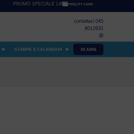
PROMO SPECIALE LIBRI PER I 30 ANNI DEL FRANGENTE! ***
FIDELITY CARD
contattaci 045
8012631
@
STAMPE E CALENDARI
30 ANNI