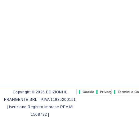
Cookie Policy
Privacy Policy
Termini e Co
Copyright © 2026 EDIZIONI IL
FRANGENTE SRL | P.IVA 11935200151
| Iscrizione Registro imprese REA MI
1508732 |