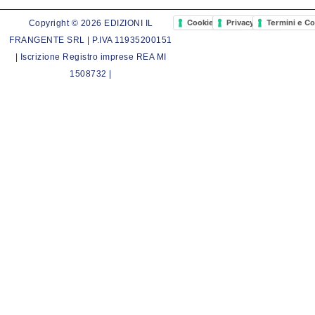
Cookie Policy
Privacy Policy
Termini e Co
Copyright © 2026 EDIZIONI IL
FRANGENTE SRL | P.IVA 11935200151
| Iscrizione Registro imprese REA MI
1508732 |