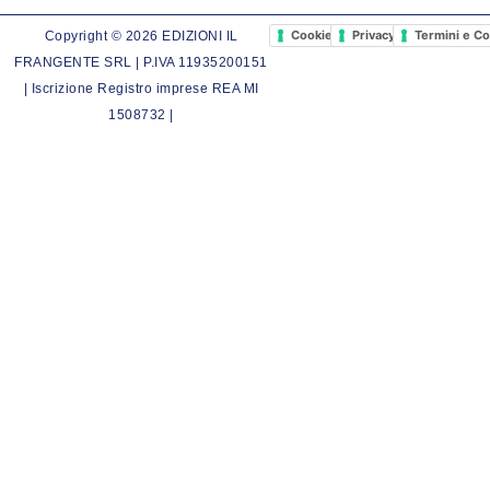
Cookie Policy
Privacy Policy
Termini e Co
Copyright © 2026 EDIZIONI IL
FRANGENTE SRL | P.IVA 11935200151
| Iscrizione Registro imprese REA MI
1508732 |