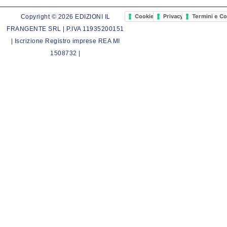
Cookie Policy
Privacy Policy
Termini e Co
Copyright © 2026 EDIZIONI IL
FRANGENTE SRL | P.IVA 11935200151
| Iscrizione Registro imprese REA MI
1508732 |