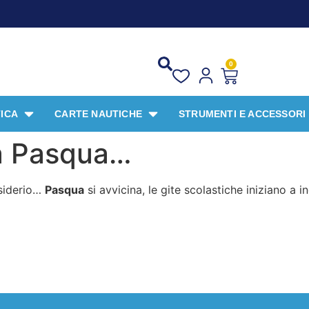
0
ICA
CARTE NAUTICHE
STRUMENTI E ACCESSORI
 a Pasqua…
esiderio…
Pasqua
si avvicina, le gite scolastiche iniziano a i