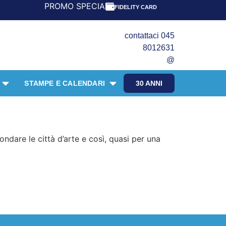
PROMO SPECIALE LIBRI PER I 30 ANNI DEL FRANGENT
FIDELITY CARD
contattaci 045
8012631
@
STAMPE E CALENDARI
30 ANNI
nondare le città d’arte e così, quasi per una