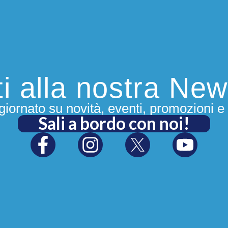
iti alla nostra New
iornato su novità, eventi, promozioni e 
Sali a bordo con noi!