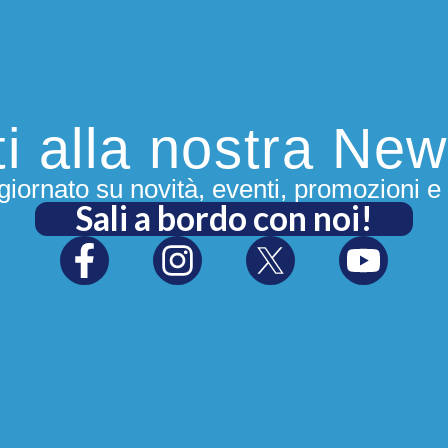
iti alla nostra New
iornato su novità, eventi, promozioni e 
Sali a bordo con noi!