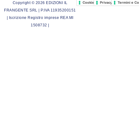
Cookie Policy
Privacy Policy
Termini e Co
Copyright © 2026 EDIZIONI IL
FRANGENTE SRL | P.IVA 11935200151
| Iscrizione Registro imprese REA MI
1508732 |