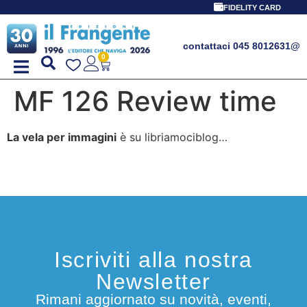
FIDELITY CARD
contattaci 045 8012631
@
0
MF 126 Review time
La vela per immagini
è su libriamociblog…
Iscriviti alla nostra
Newsletter
Rimani aggiornato su novità, eventi,