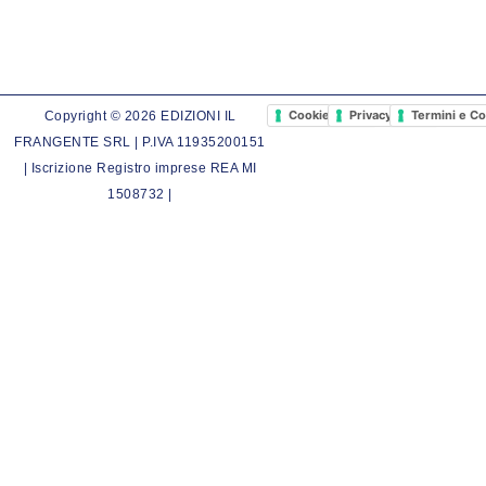
Cookie Policy
Privacy Policy
Termini e Co
Copyright © 2026 EDIZIONI IL
FRANGENTE SRL | P.IVA 11935200151
| Iscrizione Registro imprese REA MI
1508732 |