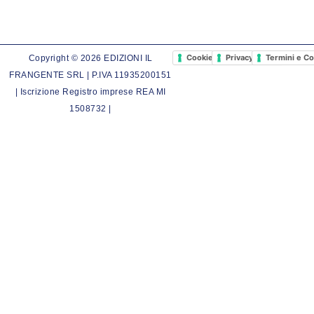
Cookie Policy
Privacy Policy
Termini e Co
Copyright © 2026 EDIZIONI IL
FRANGENTE SRL | P.IVA 11935200151
| Iscrizione Registro imprese REA MI
1508732 |