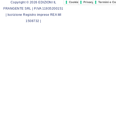
Cookie Policy
Privacy Policy
Termini e Co
Copyright © 2026 EDIZIONI IL
FRANGENTE SRL | P.IVA 11935200151
| Iscrizione Registro imprese REA MI
1508732 |