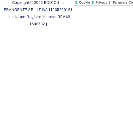
Cookie Policy
Privacy Policy
Termini e Co
Copyright © 2026 EDIZIONI IL
FRANGENTE SRL | P.IVA 11935200151
| Iscrizione Registro imprese REA MI
1508732 |