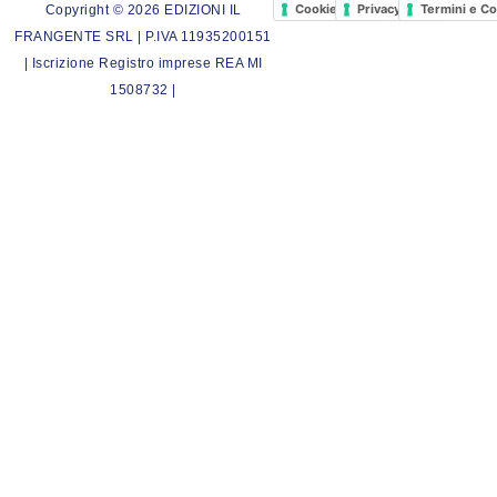
Cookie Policy
Privacy Policy
Termini e Co
Copyright © 2026 EDIZIONI IL
FRANGENTE SRL | P.IVA 11935200151
| Iscrizione Registro imprese REA MI
1508732 |