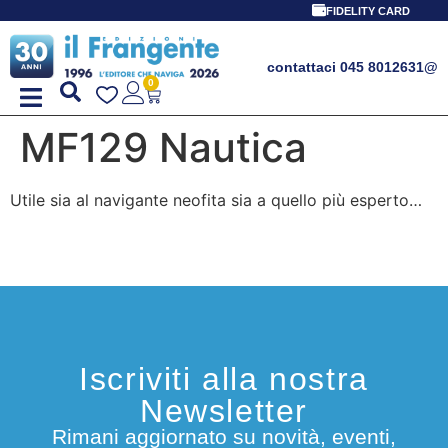
FIDELITY CARD
contattaci 045 8012631
@
0
MF129 Nautica
Utile sia al navigante neofita sia a quello più esperto…
Iscriviti alla nostra
Newsletter
Rimani aggiornato su novità, eventi,