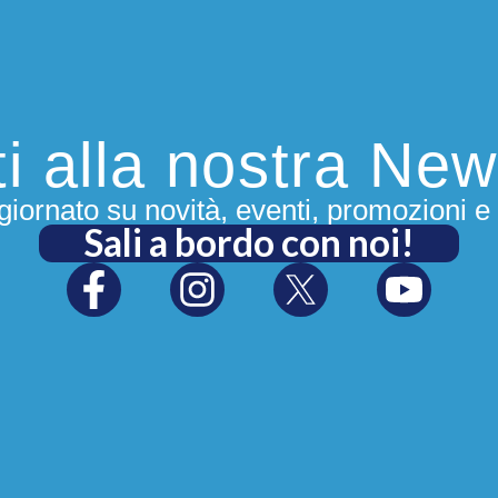
iti alla nostra New
iornato su novità, eventi, promozioni e 
Sali a bordo con noi!