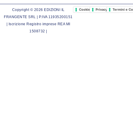
Cookie Policy
Privacy Policy
Termini e Co
Copyright © 2026 EDIZIONI IL
FRANGENTE SRL | P.IVA 11935200151
| Iscrizione Registro imprese REA MI
1508732 |