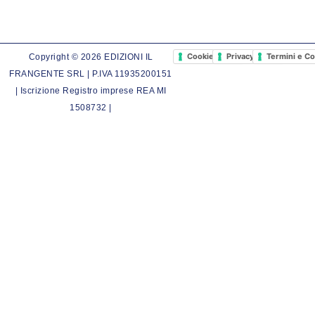
Cookie Policy
Privacy Policy
Termini e Co
Copyright © 2026 EDIZIONI IL
FRANGENTE SRL | P.IVA 11935200151
| Iscrizione Registro imprese REA MI
1508732 |