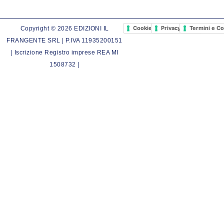
Cookie Policy
Privacy Policy
Termini e Co
Copyright © 2026 EDIZIONI IL
FRANGENTE SRL | P.IVA 11935200151
| Iscrizione Registro imprese REA MI
1508732 |