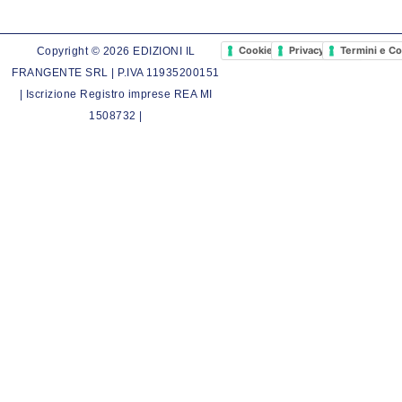
Cookie Policy
Privacy Policy
Termini e Co
Copyright © 2026 EDIZIONI IL
FRANGENTE SRL | P.IVA 11935200151
| Iscrizione Registro imprese REA MI
1508732 |