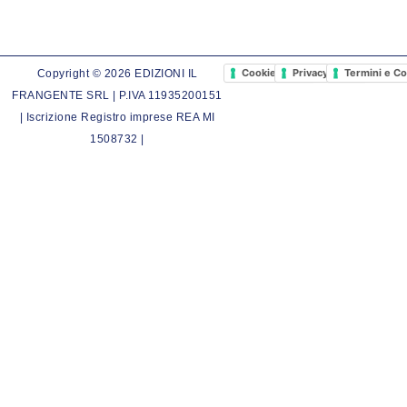
Cookie Policy
Privacy Policy
Termini e Co
Copyright © 2026 EDIZIONI IL
FRANGENTE SRL | P.IVA 11935200151
| Iscrizione Registro imprese REA MI
1508732 |