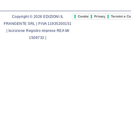
Cookie Policy
Privacy Policy
Termini e Co
Copyright © 2026 EDIZIONI IL
FRANGENTE SRL | P.IVA 11935200151
| Iscrizione Registro imprese REA MI
1508732 |