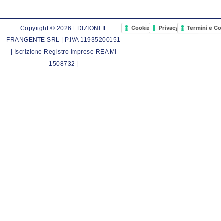
Cookie Policy
Privacy Policy
Termini e Co
Copyright © 2026 EDIZIONI IL
FRANGENTE SRL | P.IVA 11935200151
| Iscrizione Registro imprese REA MI
1508732 |