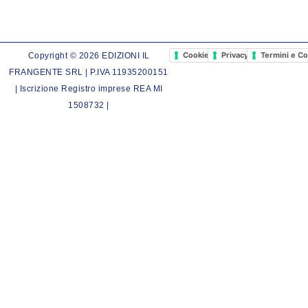
Cookie Policy
Privacy Policy
Termini e Co
Copyright © 2026 EDIZIONI IL
FRANGENTE SRL | P.IVA 11935200151
| Iscrizione Registro imprese REA MI
1508732 |