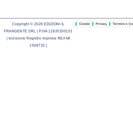
Cookie Policy
Privacy Policy
Termini e Co
Copyright © 2026 EDIZIONI IL
FRANGENTE SRL | P.IVA 11935200151
| Iscrizione Registro imprese REA MI
1508732 |