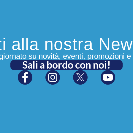
iti alla nostra New
iornato su novità, eventi, promozioni e 
Sali a bordo con noi!