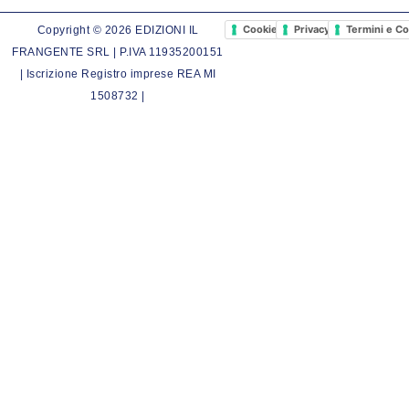
Cookie Policy
Privacy Policy
Termini e Co
Copyright © 2026 EDIZIONI IL
FRANGENTE SRL | P.IVA 11935200151
| Iscrizione Registro imprese REA MI
1508732 |