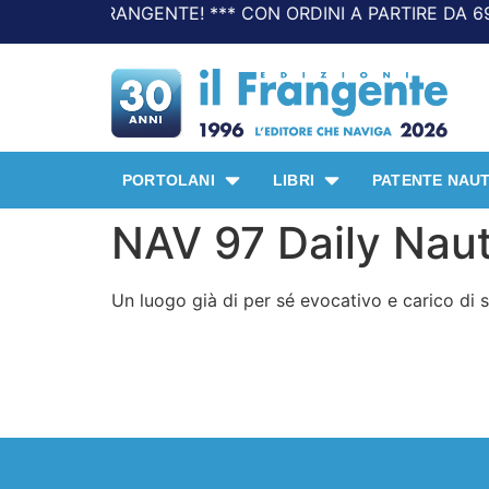
 DEL FRANGENTE! *** CON ORDINI A PARTIRE DA 69,90€ LA
PORTOLANI
LIBRI
PATENTE NAUT
NAV 97 Daily Naut
Un luogo già di per sé evocativo e carico di s