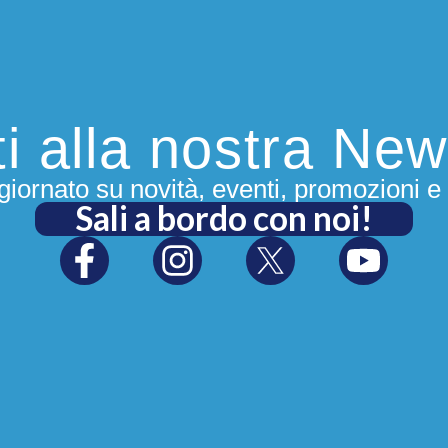
iti alla nostra New
iornato su novità, eventi, promozioni e 
Sali a bordo con noi!