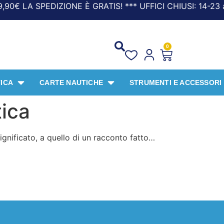
 SPEDIZIONE È GRATIS! *** UFFICI CHIUSI: 14-23 agosto
0
ICA
CARTE NAUTICHE
STRUMENTI E ACCESSORI
ica
ignificato, a quello di un racconto fatto…