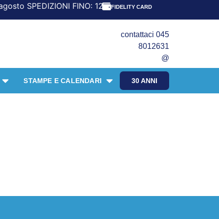
 SPEDIZIONI FINO: 12 agosto RIPRESA: 24 agosto
FIDELITY CARD
contattaci 045
8012631
@
STAMPE E CALENDARI
30 ANNI