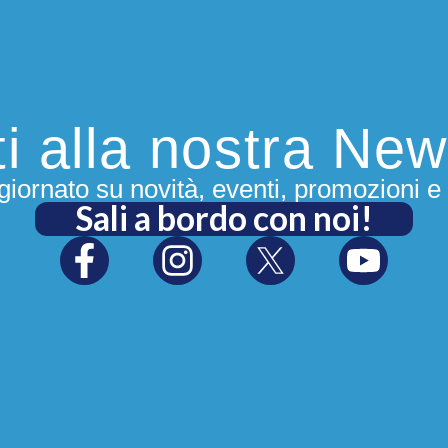
iti alla nostra New
iornato su novità, eventi, promozioni e 
Sali a bordo con noi!