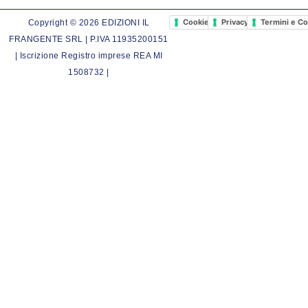
Cookie Policy
Privacy Policy
Termini e Co
Copyright © 2026 EDIZIONI IL
FRANGENTE SRL | P.IVA 11935200151
| Iscrizione Registro imprese REA MI
1508732 |