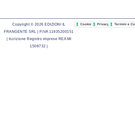
Cookie Policy
Privacy Policy
Termini e Co
Copyright © 2026 EDIZIONI IL
FRANGENTE SRL | P.IVA 11935200151
| Iscrizione Registro imprese REA MI
1508732 |