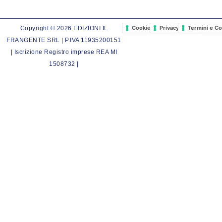
Cookie Policy
Privacy Policy
Termini e Co
Copyright © 2026 EDIZIONI IL
FRANGENTE SRL | P.IVA 11935200151
| Iscrizione Registro imprese REA MI
1508732 |