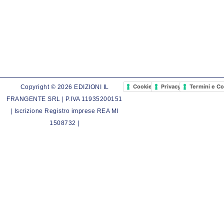
Cookie Policy
Privacy Policy
Termini e Co
Copyright © 2026 EDIZIONI IL
FRANGENTE SRL | P.IVA 11935200151
| Iscrizione Registro imprese REA MI
1508732 |