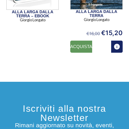
ALLA LARGA DALLA
ALLA LARGA DALLA
TERRA
TERRA – EBOOK
Giorgio Longato
Giorgio Longato
€
15,20
€
16,00
ACQUISTA
Iscriviti alla nostra
Newsletter
Rimani aggiornato su novità, eventi,