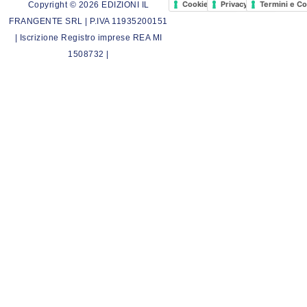
Cookie Policy
Privacy Policy
Termini e Co
Copyright © 2026 EDIZIONI IL
FRANGENTE SRL | P.IVA 11935200151
| Iscrizione Registro imprese REA MI
1508732 |