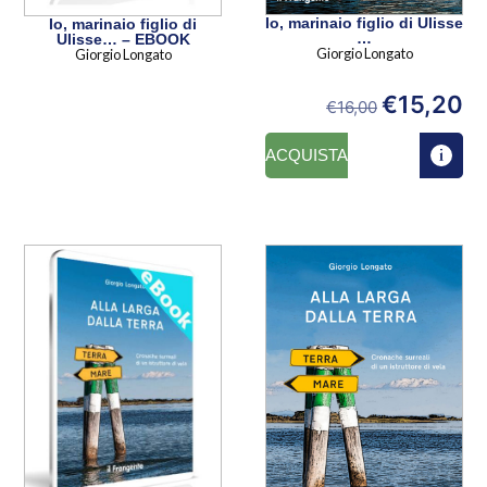
Io, marinaio figlio di Ulisse
Io, marinaio figlio di
…
Ulisse… – EBOOK
Giorgio Longato
Giorgio Longato
€
15,20
€
16,00
ACQUISTA