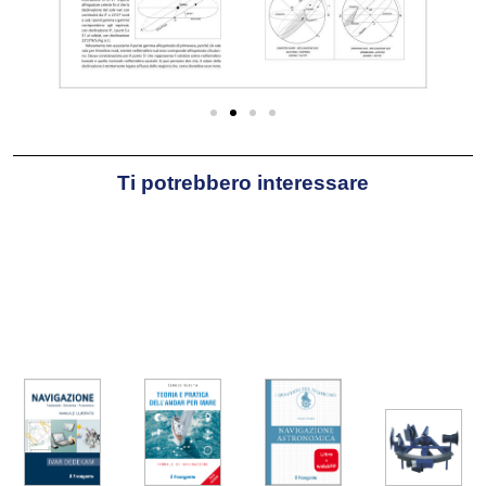
Veneziano trapiantato in
Friuli, classe 1953, dopo la
maturità classica frequenta
l’Accademia Navale di
Livorno, conseguendo la
laurea in Scienze Navali e il
Ti potrebbero interessare
grado di guardiamarina.
Congedatosi nel 1981 da
tenente di vascello, dopo la
laurea in Lettere e Filosofia
alterna la professione di
insegnante a quella di
istruttore nautico e skipper
professionista per molti anni.
Attività, quest’ultima, che
esercita tuttora a tempo
pieno.