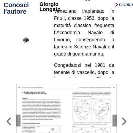
Conosci
Giorgio
Conti
Longato
l'autore
Veneziano trapiantato in
Friuli, classe 1953, dopo la
maturità classica frequenta
l’Accademia Navale di
Livorno, conseguendo la
laurea in Scienze Navali e il
grado di guardiamarina.
Congedatosi nel 1981 da
tenente di vascello, dopo la
laurea in Lettere e Filosofia
alterna la professione di
insegnante a quella di
istruttore nautico e skipper
professionista per molti anni.
Attività, quest’ultima, che
esercita tuttora a tempo
pieno.