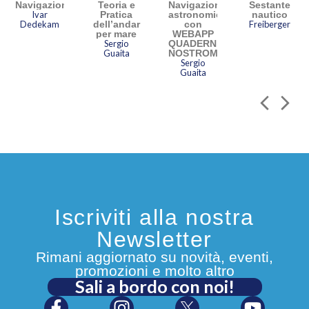
Navigazione
Teoria e
Navigazione
Sestante
Ivar
Pratica
astronomica
nautico
Per Edizioni il Frangente ha
Dedekam
dell’andar
con
Freiberger
per mare
WEBAPP
pubblicato
Alla larga dalla
Sergio
QUADERNI
Guaita
NOSTROMO
terra. Cronache surreali di
Sergio
Guaita
un istruttore di vela
e
Io,
marinaio figlio di Ulisse… e
anche un po’ figlio di Troia
.
Iscriviti alla nostra
Newsletter
Rimani aggiornato su novità, eventi,
promozioni e molto altro
Sali a bordo con noi!