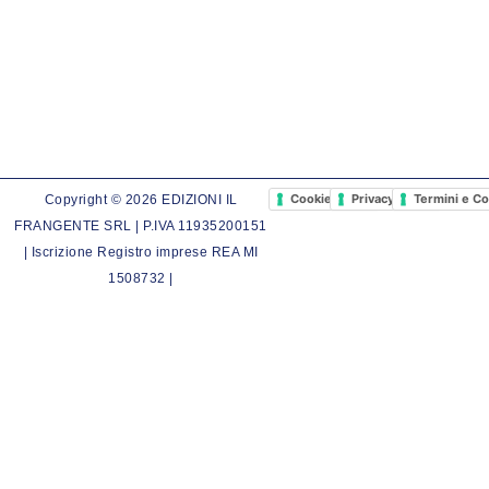
Cookie Policy
Privacy Policy
Termini e Co
Copyright © 2026 EDIZIONI IL
FRANGENTE SRL | P.IVA 11935200151
| Iscrizione Registro imprese REA MI
1508732 |