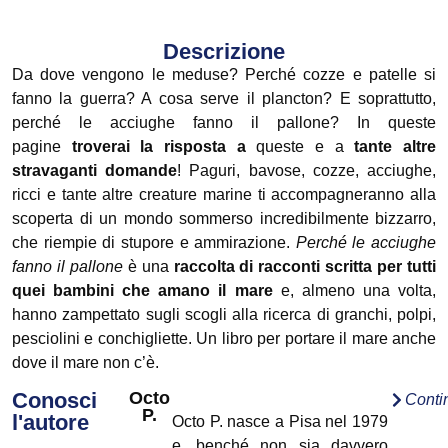
Descrizione
Da dove vengono le meduse? Perché cozze e patelle si
fanno la guerra? A cosa serve il plancton? E soprattutto,
perché le acciughe fanno il pallone? In queste
pagine
troverai la risposta a
queste e a
tante altre
stravaganti domande
! Paguri, bavose, cozze, acciughe,
ricci e tante altre creature marine ti accompagneranno alla
scoperta di un mondo sommerso incredibilmente bizzarro,
che riempie di stupore e ammirazione.
Perché le acciughe
fanno il pallone
è una
raccolta di racconti scritta per tutti
quei bambini che amano il mare
e, almeno una volta,
hanno zampettato sugli scogli alla ricerca di granchi, polpi,
pesciolini e conchigliette. Un libro per portare il mare anche
dove il mare non c’è.
Conosci
Octo
Conti
P.
l'autore
Octo P. nasce a Pisa nel 1979
e, benché non sia davvero