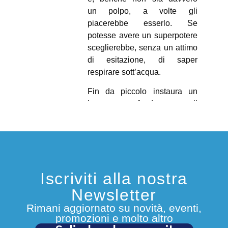
un polpo, a volte gli
piacerebbe esserlo. Se
potesse avere un superpotere
sceglierebbe, senza un attimo
di esitazione, di saper
respirare sott’acqua.
Fin da piccolo instaura un
legame profondo con il
mare, e in particolar modo col
mar Ligure, al quale sente di
voler bene come a un amico.
Questi lo ricambia
mostrandogli tutti i suoi segreti
Iscriviti alla nostra
più reconditi e affascinanti e
regalandogli alcune tra le più
Newsletter
belle giornate della sua vita.
Rimani aggiornato su novità, eventi,
promozioni e molto altro
Da quando sono nati i suoi