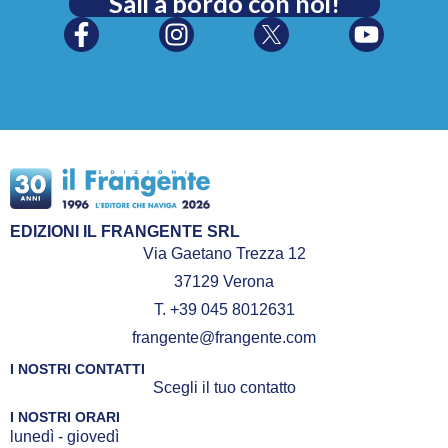
Sali a bordo con noi!
quattro figli scrive storie e
libri per bambini.
Perché le acciughe fanno il
pallone
e altre storie dal
mare è la sua prima raccolta
di racconti.
EDIZIONI IL FRANGENTE SRL
Via Gaetano Trezza 12
37129 Verona
T. +39 045 8012631
frangente@frangente.com
I NOSTRI CONTATTI
Scegli il tuo contatto
I NOSTRI ORARI
lunedì - giovedì