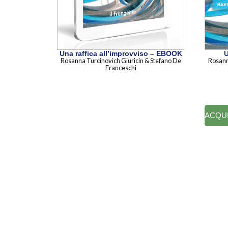
Una raffica all’improvviso – EBOOK
U
Rosanna Turcinovich Giuricin & Stefano De
Rosann
Franceschi
ACQU