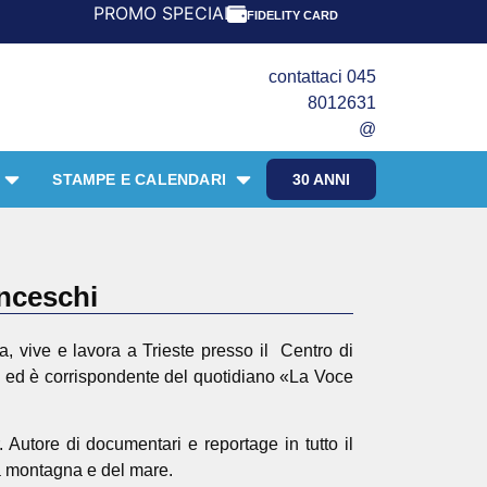
PROMO SPECIALE LIBRI PER I 30 ANNI DEL FRANGENTE! *
FIDELITY CARD
contattaci 045
8012631
@
STAMPE E CALENDARI
30 ANNI
anceschi
ta, vive e lavora a Trieste presso il Centro di
 ed è corrispondente del quotidiano «La Voce
 Autore di documentari e reportage in tutto il
la montagna e del mare.