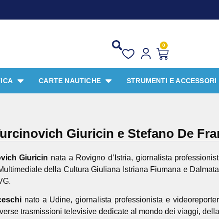
0
ICA
CARTE NAUTICHE
STRUMENTI E ACCESSORI
rcinovich Giuricin e Stefano De Fr
vich Giuricin
nata a Rovigno d’Istria, giornalista professionis
ltimediale della Cultura Giuliana Istriana Fiumana e Dalmata
FVG.
ceschi
nato a Udine, giornalista professionista e videoreporter.
verse trasmissioni televisive dedicate al mondo dei viaggi, del