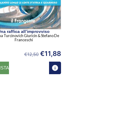
na raffica all’improvviso
a Turcinovich Giuricin & Stefano De
Franceschi
€
11,88
€
12,50
ISTA