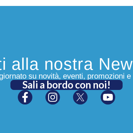
iti alla nostra New
iornato su novità, eventi, promozioni e 
Sali a bordo con noi!