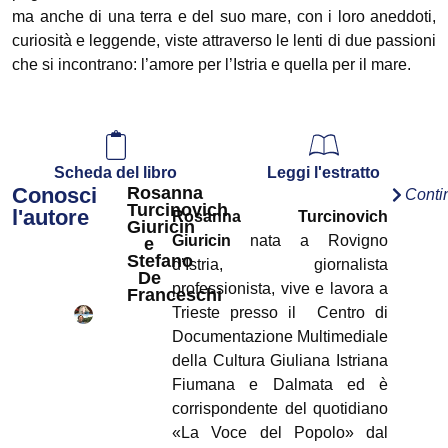
ma anche di una terra e del suo mare, con i loro aneddoti,
curiosità e leggende, viste attraverso le lenti di due passioni
che si incontrano: l’amore per l’Istria e quella per il mare.
Scheda del libro
Leggi l'estratto
Conosci
Rosanna
Conti
Turcinovich
l'autore
Rosanna Turcinovich
Giuricin
Giuricin
nata a Rovigno
e
Stefano
d’Istria, giornalista
De
professionista, vive e lavora a
Franceschi
Trieste presso il Centro di
Documentazione Multimediale
della Cultura Giuliana Istriana
Fiumana e Dalmata ed è
corrispondente del quotidiano
«La Voce del Popolo» dal