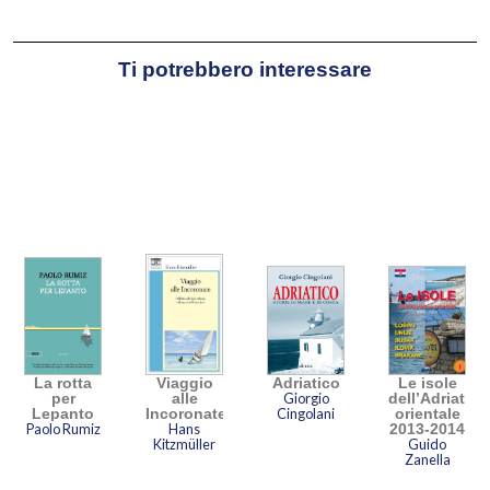
FVG.
Stefano de Franceschi
nato
Ti potrebbero interessare
a Udine, giornalista
professionista e videoreporter.
Autore di documentari e
reportage in tutto il mondo,
realizza diverse trasmissioni
televisive dedicate al mondo
dei viaggi, della montagna e
del mare.
La rotta
Viaggio
Adriatico
Le isole
per
alle
Giorgio
dell’Adriatico
Lepanto
Incoronate
Cingolani
orientale
Paolo Rumiz
Hans
2013-2014
Kitzmüller
Guido
Zanella