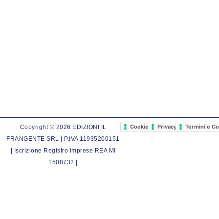
Cookie Policy
Privacy Policy
Termini e Co
Copyright © 2026 EDIZIONI IL
FRANGENTE SRL | P.IVA 11935200151
| Iscrizione Registro imprese REA MI
1508732 |