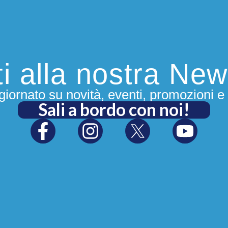
iti alla nostra New
iornato su novità, eventi, promozioni e 
Sali a bordo con noi!