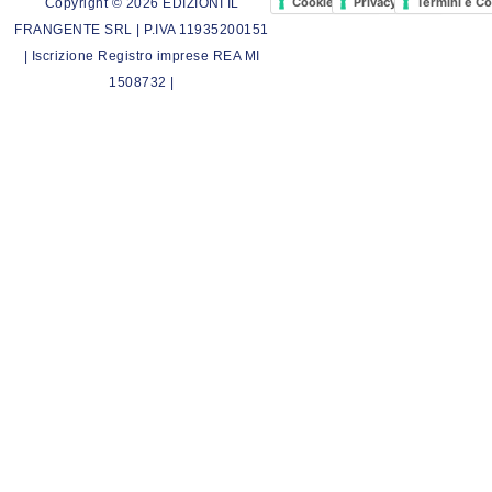
Cookie Policy
Privacy Policy
Termini e Co
Copyright © 2026 EDIZIONI IL
FRANGENTE SRL | P.IVA 11935200151
| Iscrizione Registro imprese REA MI
1508732 |