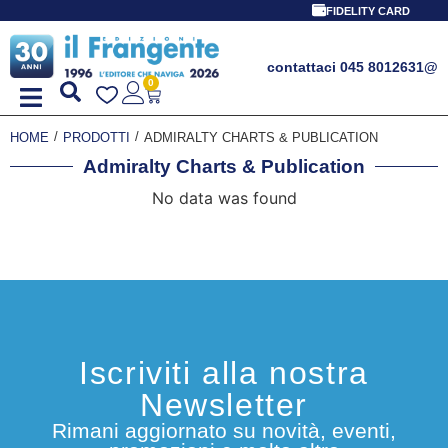
FIDELITY CARD
contattaci 045 8012631
@
0
/
/
HOME
PRODOTTI
ADMIRALTY CHARTS & PUBLICATION
Admiralty Charts & Publication
No data was found
Iscriviti alla nostra
Newsletter
Rimani aggiornato su novità, eventi,